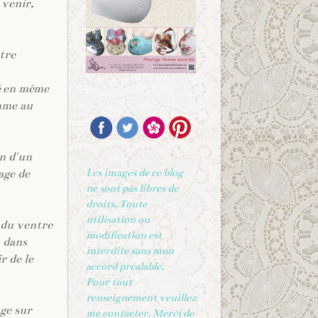
 venir,
tre
té en même
RÉSEAUX SOCIAUX
emme au
on d'un
Les images de ce blog
tage de
ne sont pas libres de
droits. Toute
utilisation ou
 du ventre
modification est
, dans
interdite sans mon
r de le
accord préalable.
Pour tout
renseignement veuillez
age sur
me contacter. Merci de