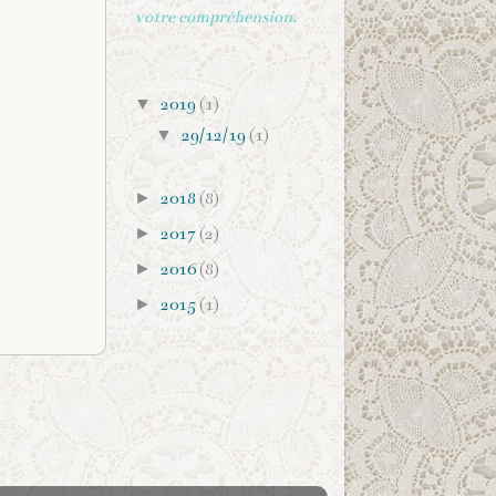
votre compréhension.
ARCHIVES DU BLOG
▼
2019
(1)
▼
29/12/19
(1)
►
2018
(8)
►
2017
(2)
►
2016
(8)
►
2015
(1)