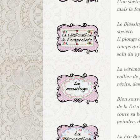
Une sorte 
mais la fe
.
Le Blessin
société.
Il plonge 
temps qu'à
sein du cy
.
La cérémon
collier de 
récits, de
Bien souv
de la futu
toute sa b
.
peindre, d
La Fée Bed