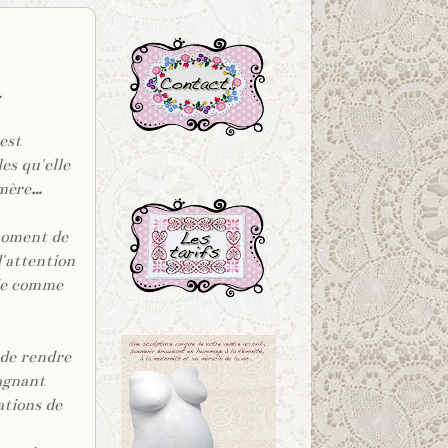
.
.
est
es qu'elle
.
, mère…
moment de
d'attention
vie comme
 de rendre
agnant
ations de