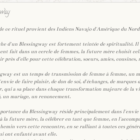
gway
de ce rituel provient des Indiens Navajo d'Amérique du Nord
e d'un Blessingway est fortement teintée de spiritualité. Il 
nt fait dans un cercle de femmes, la future mère choisit cell
ir près d'elle pour cette célébration, soeurs, amies, cousines
ngway est un temps de transmission de femme à femme, un 
'envie de faire plaisir, de don de soi, d'échanges, de marques 
r, qui a sa place dans chaque transformation majeure de la 
é, un mariage, un renoncement.
mportance du Blessingway réside principalement dans l'envie
 la future mère, la célébrer en tant que femme, en l'accomp
hemin vers cette rencontre, en se ralliant à toutes ces génér
i ont enfanté avant elle.