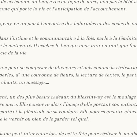
de cérémonie du lien, avec en ligne de mire, non pas le bébé à
mme qui porte la vie et l'anticipation de l'accouchement.
gway va un peu à l'encontre des habitudes et des codes de no
dans l'intime et le communautaire à la fois, parle à la fémini
 la maternité. Il célèbre le lien qui nous unit en tant que f
cle de la vie
ie peut se composer de plusieurs rituels comme la réalisati
perles, d'
une couronne de fleurs
, la lecture de textes, le par
s chants, un massage,…
ent, un des plus beaux cadeaux du Blessinway est le moulage
re mère. Elle conserve alors l'image d'elle portant son enfant
eauté et la plénitude de sa rondeur. Elle pourra ensuite choisi
e le vernir ou bien de le garder tel quel.
aine peut intervenir lors de cette fête pour réaliser le moul