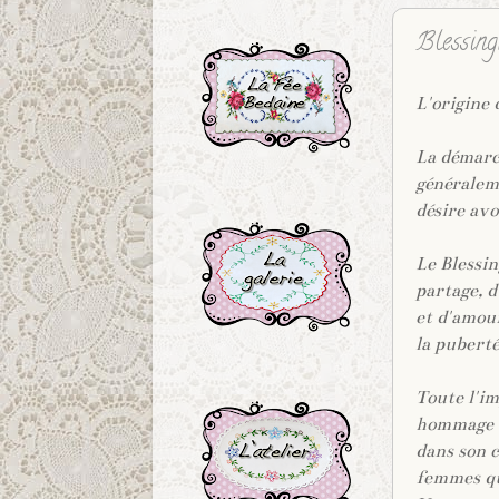
.
Blessin
L'origine 
La démarch
généraleme
.
désire avo
Le Blessi
partage, d
et d'amou
la pubert
.
Toute l'i
hommage à
dans son c
femmes qu